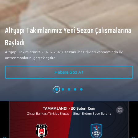
Altyapı Takımlarımız Yeni Sezon Çalışmalarına
Başladı
Altyapı Takımlarımız, 2026–2027 sezonu hazırlıkları kapsamında ilk
antrenmanlarını gerçekleştirdi.
Habere Göz At
TAMAMLANDI - 20 Şubat Cum
Ziraat Bankası Türkiye Kupası
-
Sinan Erdem Spor Salonu