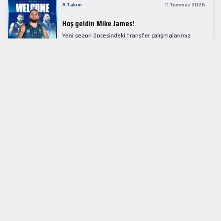
A Takım
11 Temmuz 2026
Hoş geldin Mike James!
Yeni sezon öncesindeki transfer çalışmalarımız
kapsamında Avrupa basketbolunun simge
isimlerinden Mike James ile 1+1 sezonluk sözleşme
imzaladık.
LİDER TABLOSU
EuroLeague
KUPALAR