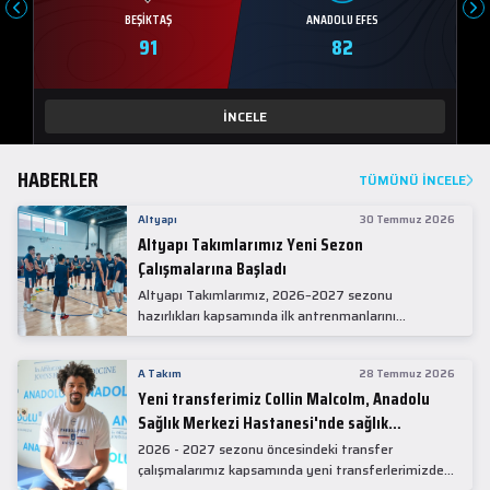
BEŞIKTAŞ
ANADOLU EFES
91
82
İNCELE
HABERLER
TÜMÜNÜ İNCELE
Altyapı
30 Temmuz 2026
Altyapı Takımlarımız Yeni Sezon
Çalışmalarına Başladı
Altyapı Takımlarımız, 2026–2027 sezonu
hazırlıkları kapsamında ilk antrenmanlarını
gerçekleştirdi.
A Takım
28 Temmuz 2026
Yeni transferimiz Collin Malcolm, Anadolu
Sağlık Merkezi Hastanesi'nde sağlık
kontrolünden geçti.
2026 - 2027 sezonu öncesindeki transfer
çalışmalarımız kapsamında yeni transferlerimizden