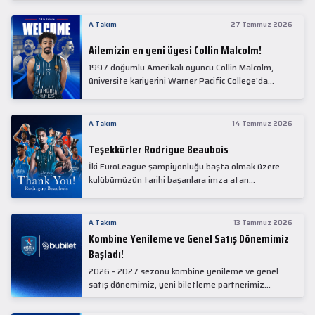
Collin Malcolm, bugün partnerimiz Anadolu Sağlık
Merkezi Hastanesi'nde kapsamlı sağlık
A Takım
27 Temmuz 2026
kontrollerinden geçti.
Ailemizin en yeni üyesi Collin Malcolm!
1997 doğumlu Amerikalı oyuncu Collin Malcolm,
üniversite kariyerini Warner Pacific College'da
tamamladıktan sonra profesyonel kariyerine
Gürcistan'da başladı.
A Takım
14 Temmuz 2026
Teşekkürler Rodrigue Beaubois
İki EuroLeague şampiyonluğu başta olmak üzere
kulübümüzün tarihi başarılara imza atan
kadrolarında yer alan Rodrigue Beaubois ile
yollarımızı ayırırken kendisine kulübümüze verdiği
emekler için teşekkür ederiz.
A Takım
13 Temmuz 2026
Kombine Yenileme ve Genel Satış Dönemimiz
Başladı!
2026 - 2027 sezonu kombine yenileme ve genel
satış dönemimiz, yeni biletleme partnerimiz
Bubilet'te başladı.