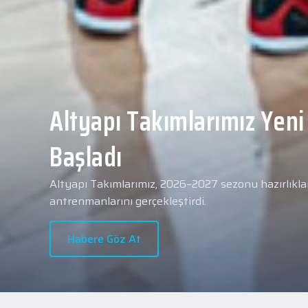
Yeni transferimiz Collin 
Merkezi Hastanesi'nde sa
geçti.
2026 - 2027 sezonu öncesindeki transfer çalışmal
transferlerimizden Collin Malcolm, bugün partneri
Hastanesi'nde kapsamlı sağlık kontrollerinden geçt
Habere Göz At