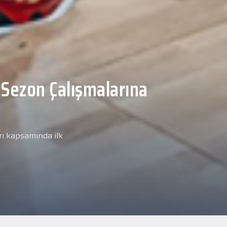
Malcolm, Anadolu Sağlık
ğlık kontrolünden
arımız kapsamında yeni
miz Anadolu Sağlık Merkezi
i.