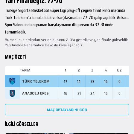
Yarı Finaldeyiz: 77-70
Türkiye Sigorta Basketbol Süper Ligi play-off çeyrek final ikinci maçında
Türk Telekom’a konuk olduk ve karşılaşmadan 77-70 galip ayrıldık. Ankara
Spor Salonu’nda oynanan karşılaşmanın ilk yarısını da 37-31 önde
tamamladık.
Bu sonucun ardından seride durumu 2-0’a getirdik ve yarı finale yükseldik.
Yarı finalde Fenerbahçe Beko ile karşılaşacağız.
MAÇ ÖZETİ
TAKIM
1
2
3
4
UZ
M
17
14
23
16
0
7
TÜRK TELEKOM
16
21
24
16
0
7
ANADOLU EFES
MAÇ DETAYLARINI GÖR
İLGİLİ GÖRSELLER