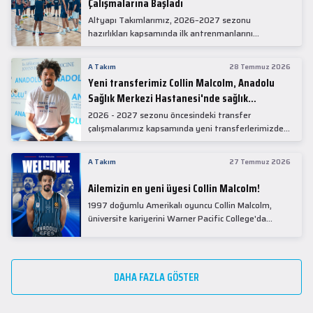
Çalışmalarına Başladı
Altyapı Takımlarımız, 2026–2027 sezonu
hazırlıkları kapsamında ilk antrenmanlarını
gerçekleştirdi.
A Takım
28 Temmuz 2026
Yeni transferimiz Collin Malcolm, Anadolu
Sağlık Merkezi Hastanesi'nde sağlık
kontrolünden geçti.
2026 - 2027 sezonu öncesindeki transfer
çalışmalarımız kapsamında yeni transferlerimizden
Collin Malcolm, bugün partnerimiz Anadolu Sağlık
Merkezi Hastanesi'nde kapsamlı sağlık
A Takım
27 Temmuz 2026
kontrollerinden geçti.
Ailemizin en yeni üyesi Collin Malcolm!
1997 doğumlu Amerikalı oyuncu Collin Malcolm,
üniversite kariyerini Warner Pacific College'da
tamamladıktan sonra profesyonel kariyerine
Gürcistan'da başladı.
DAHA FAZLA GÖSTER