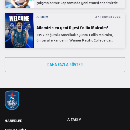
çalışmalarımız kapsamında yeni transferlerimizden
Collin Malcolm, bugün partnerimiz Anadolu Sağlık
Merkezi Hastanesi'nde kapsamlı sağlık
A Takım
27 Temmuz 2026
kontrollerinden geçti.
Ailemizin en yeni üyesi Collin Malcolm!
1997 doğumlu Amerikalı oyuncu Collin Malcolm,
üniversite kariyerini Warner Pacific College'da
tamamladıktan sonra profesyonel kariyerine
Gürcistan'da başladı.
DAHA FAZLA GÖSTER
A TAKIM
HABERLER