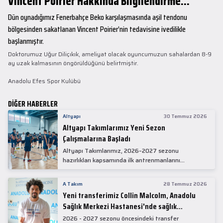
Vincent Poirier Hakkında Bilgilendirme...
Dün oynadığımız Fenerbahçe Beko karşılaşmasında aşil tendonu
bölgesinden sakatlanan Vincent Poirier’nin tedavisine ivedilikle
başlanmıştır.
Doktorumuz Uğur Diliçıkık, ameliyat olacak oyuncumuzun sahalardan 8-9
ay uzak kalmasının öngörüldüğünü belirtmiştir.
Anadolu Efes Spor Kulübü
DİĞER HABERLER
Altyapı
30 Temmuz 2026
Altyapı Takımlarımız Yeni Sezon
Çalışmalarına Başladı
Altyapı Takımlarımız, 2026–2027 sezonu
hazırlıkları kapsamında ilk antrenmanlarını
gerçekleştirdi.
A Takım
28 Temmuz 2026
Yeni transferimiz Collin Malcolm, Anadolu
Sağlık Merkezi Hastanesi'nde sağlık
kontrolünden geçti.
2026 - 2027 sezonu öncesindeki transfer