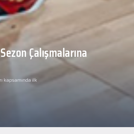
Malcolm, Anadolu Sağlık
ğlık kontrolünden
arımız kapsamında yeni
miz Anadolu Sağlık Merkezi
i.