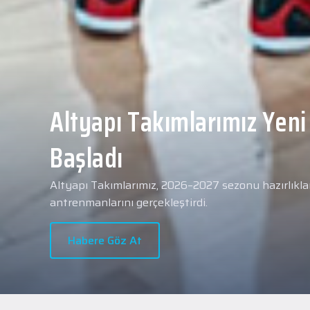
Yeni transferimiz Collin 
Merkezi Hastanesi'nde sa
geçti.
2026 - 2027 sezonu öncesindeki transfer çalışmal
transferlerimizden Collin Malcolm, bugün partneri
Hastanesi'nde kapsamlı sağlık kontrollerinden geçt
Habere Göz At