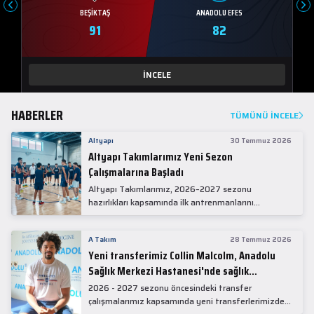
BEŞIKTAŞ
ANADOLU EFES
91
82
İNCELE
HABERLER
TÜMÜNÜ İNCELE
Altyapı
30 Temmuz 2026
Altyapı Takımlarımız Yeni Sezon
Çalışmalarına Başladı
Altyapı Takımlarımız, 2026–2027 sezonu
hazırlıkları kapsamında ilk antrenmanlarını
gerçekleştirdi.
A Takım
28 Temmuz 2026
Yeni transferimiz Collin Malcolm, Anadolu
Sağlık Merkezi Hastanesi'nde sağlık
kontrolünden geçti.
2026 - 2027 sezonu öncesindeki transfer
çalışmalarımız kapsamında yeni transferlerimizden