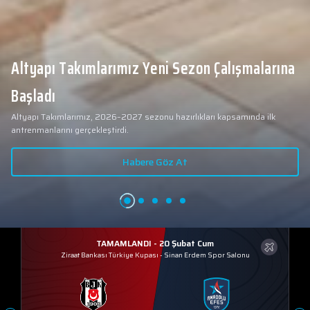
Altyapı Takımlarımız Yeni Sezon Çalışmalarına
Başladı
Altyapı Takımlarımız, 2026–2027 sezonu hazırlıkları kapsamında ilk
antrenmanlarını gerçekleştirdi.
Habere Göz At
TAMAMLANDI - 20 Şubat Cum
Ziraat Bankası Türkiye Kupası
-
Sinan Erdem Spor Salonu