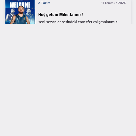
A Takım
11 Temmuz 2026
Hoş geldin Mike James!
Yeni sezon öncesindeki transfer çalışmalarımız
kapsamında Avrupa basketbolunun simge
isimlerinden Mike James ile 1+1 sezonluk sözleşme
imzaladık.
LİDER TABLOSU
EuroLeague
KUPALAR