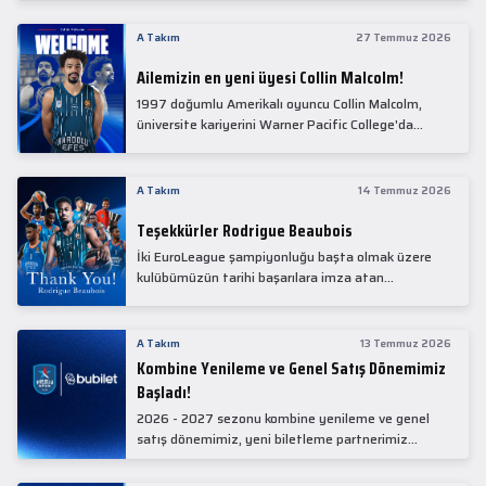
Collin Malcolm, bugün partnerimiz Anadolu Sağlık
Merkezi Hastanesi'nde kapsamlı sağlık
A Takım
27 Temmuz 2026
kontrollerinden geçti.
Ailemizin en yeni üyesi Collin Malcolm!
1997 doğumlu Amerikalı oyuncu Collin Malcolm,
üniversite kariyerini Warner Pacific College'da
tamamladıktan sonra profesyonel kariyerine
Gürcistan'da başladı.
A Takım
14 Temmuz 2026
Teşekkürler Rodrigue Beaubois
İki EuroLeague şampiyonluğu başta olmak üzere
kulübümüzün tarihi başarılara imza atan
kadrolarında yer alan Rodrigue Beaubois ile
yollarımızı ayırırken kendisine kulübümüze verdiği
emekler için teşekkür ederiz.
A Takım
13 Temmuz 2026
Kombine Yenileme ve Genel Satış Dönemimiz
Başladı!
2026 - 2027 sezonu kombine yenileme ve genel
satış dönemimiz, yeni biletleme partnerimiz
Bubilet'te başladı.