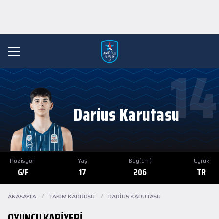
14
Darius Karutasu
Pozisyon
Yaş
Boy(cm)
Uyruk
G/F
17
206
TR
ANASAYFA
/
TAKIM KADROSU
/
DARIUS KARUTASU
OYUNCU KARIYERI