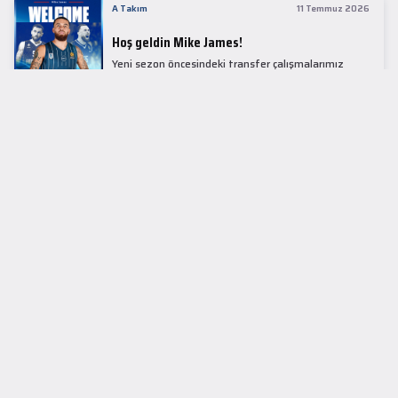
A Takım
11 Temmuz 2026
Hoş geldin Mike James!
Yeni sezon öncesindeki transfer çalışmalarımız
kapsamında Avrupa basketbolunun simge
isimlerinden Mike James ile 1+1 sezonluk sözleşme
imzaladık.
LİDER TABLOSU
EuroLeague
KUPALAR