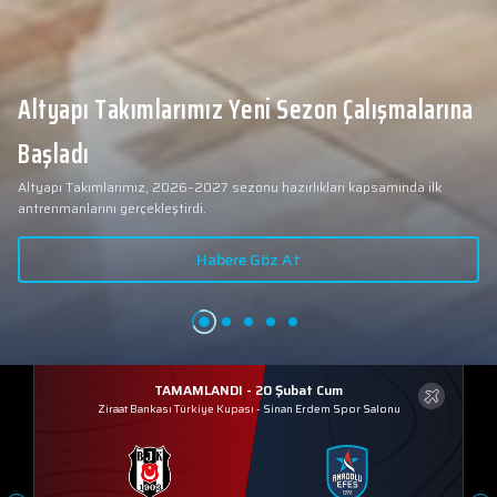
Altyapı Takımlarımız Yeni Sezon Çalışmalarına
Başladı
Altyapı Takımlarımız, 2026–2027 sezonu hazırlıkları kapsamında ilk
antrenmanlarını gerçekleştirdi.
Habere Göz At
TAMAMLANDI - 20 Şubat Cum
Ziraat Bankası Türkiye Kupası
-
Sinan Erdem Spor Salonu