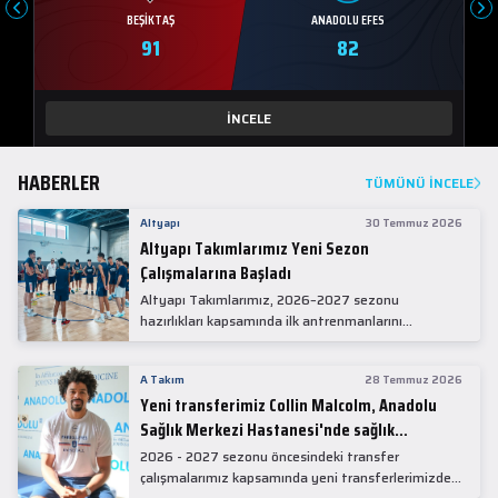
BEŞIKTAŞ
ANADOLU EFES
91
82
İNCELE
HABERLER
TÜMÜNÜ İNCELE
Altyapı
30 Temmuz 2026
Altyapı Takımlarımız Yeni Sezon
Çalışmalarına Başladı
Altyapı Takımlarımız, 2026–2027 sezonu
hazırlıkları kapsamında ilk antrenmanlarını
gerçekleştirdi.
A Takım
28 Temmuz 2026
Yeni transferimiz Collin Malcolm, Anadolu
Sağlık Merkezi Hastanesi'nde sağlık
kontrolünden geçti.
2026 - 2027 sezonu öncesindeki transfer
çalışmalarımız kapsamında yeni transferlerimizden