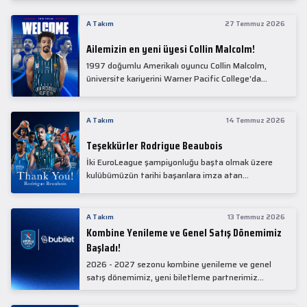
Collin Malcolm, bugün partnerimiz Anadolu Sağlık
Merkezi Hastanesi'nde kapsamlı sağlık
A Takım
27 Temmuz 2026
kontrollerinden geçti.
Ailemizin en yeni üyesi Collin Malcolm!
1997 doğumlu Amerikalı oyuncu Collin Malcolm,
üniversite kariyerini Warner Pacific College'da
tamamladıktan sonra profesyonel kariyerine
Gürcistan'da başladı.
A Takım
14 Temmuz 2026
Teşekkürler Rodrigue Beaubois
İki EuroLeague şampiyonluğu başta olmak üzere
kulübümüzün tarihi başarılara imza atan
kadrolarında yer alan Rodrigue Beaubois ile
yollarımızı ayırırken kendisine kulübümüze verdiği
emekler için teşekkür ederiz.
A Takım
13 Temmuz 2026
Kombine Yenileme ve Genel Satış Dönemimiz
Başladı!
2026 - 2027 sezonu kombine yenileme ve genel
satış dönemimiz, yeni biletleme partnerimiz
Bubilet'te başladı.